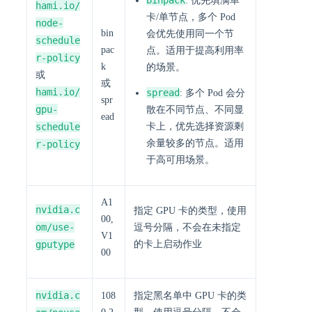
: 优先填满单
hami.io/
卡/单节点，多个 Pod
node-
bin
会优先使用同一个节
schedule
pac
点。适用于提高利用率
r-policy
k
的场景。
或
或
hami.io/
spread
: 多个 Pod 会分
spr
gpu-
散在不同节点、不同显
ead
schedule
卡上，优先选择资源剩
余量较多的节点。适用
r-policy
于高可用场景。
A1
nvidia.c
指定 GPU 卡的类型，使用
00,
om/use-
逗号分隔，不会在未指定
V1
gputype
的卡上启动作业
00
nvidia.c
108
指定黑名单中 GPU 卡的类