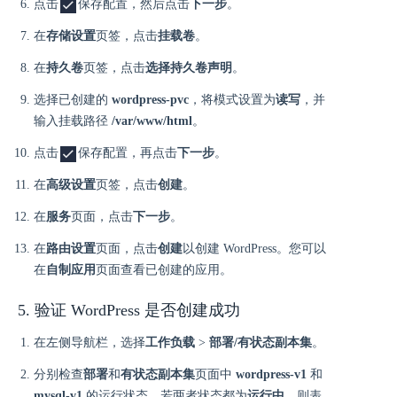
点击
保存配置，然后点击
下一步
。
在
存储设置
页签，点击
挂载卷
。
在
持久卷
页签，点击
选择持久卷声明
。
选择已创建的
wordpress-pvc
，将模式设置为
读写
，并
输入挂载路径
/var/www/html
。
点击
保存配置，再点击
下一步
。
在
高级设置
页签，点击
创建
。
在
服务
页面，点击
下一步
。
在
路由设置
页面，点击
创建
以创建 WordPress。您可以
在
自制应用
页面查看已创建的应用。
5. 验证 WordPress 是否创建成功
在左侧导航栏，选择
工作负载
>
部署/有状态副本集
。
分别检查
部署
和
有状态副本集
页面中
wordpress-v1
和
mysql-v1
的运行状态，若两者状态都为
运行中
，则表