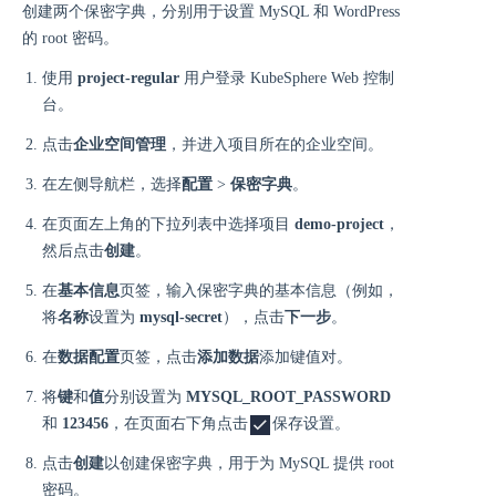
创建两个保密字典，分别用于设置 MySQL 和 WordPress
的 root 密码。
使用
project-regular
用户登录 KubeSphere Web 控制
台。
点击
企业空间管理
，并进入项目所在的企业空间。
在左侧导航栏，选择
配置
>
保密字典
。
在页面左上角的下拉列表中选择项目
demo-project
，
然后点击
创建
。
在
基本信息
页签，输入保密字典的基本信息（例如，
将
名称
设置为
mysql-secret
），点击
下一步
。
在
数据配置
页签，点击
添加数据
添加键值对。
将
键
和
值
分别设置为
MYSQL_ROOT_PASSWORD
和
123456
，在页面右下角点击
保存设置。
点击
创建
以创建保密字典，用于为 MySQL 提供 root
密码。