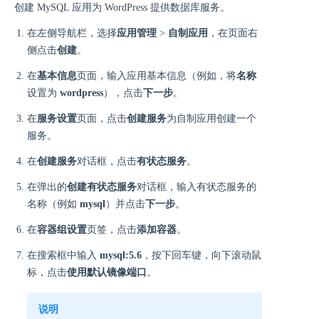
创建 MySQL 应用为 WordPress 提供数据库服务。
在左侧导航栏，选择
应用管理
>
自制应用
，在页面右
侧点击
创建
。
在
基本信息
页面，输入应用基本信息（例如，将
名称
设置为
wordpress
），点击
下一步
。
在
服务设置
页面，点击
创建服务
为自制应用创建一个
服务。
在
创建服务
对话框，点击
有状态服务
。
在弹出的
创建有状态服务
对话框，输入有状态服务的
名称（例如
mysql
）并点击
下一步
。
在
容器组设置
页签，点击
添加容器
。
在搜索框中输入
mysql:5.6
，按下回车键，向下滚动鼠
标，点击
使用默认镜像端口
。
说明