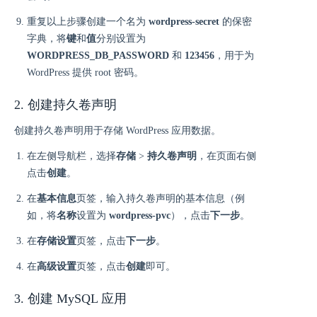
重复以上步骤创建一个名为
wordpress-secret
的保密
字典，将
键
和
值
分别设置为
WORDPRESS_DB_PASSWORD
和
123456
，用于为
WordPress 提供 root 密码。
2. 创建持久卷声明
创建持久卷声明用于存储 WordPress 应用数据。
在左侧导航栏，选择
存储
>
持久卷声明
，在页面右侧
点击
创建
。
在
基本信息
页签，输入持久卷声明的基本信息（例
如，将
名称
设置为
wordpress-pvc
），点击
下一步
。
在
存储设置
页签，点击
下一步
。
在
高级设置
页签，点击
创建
即可。
3. 创建 MySQL 应用