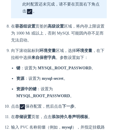
此时配置还未完成，请不要在页面右下角点
击
。
在
容器组设置
页签的
高级设置
区域，将内存上限设置
为 1000 Mi 或以上，否则 MySQL 可能因内存不足而
无法启动。
向下滚动鼠标到
环境变量
区域，选择
环境变量
，在下
拉框中选择
来自保密字典
。参数设置如下：
键
：设置为
MYSQL_ROOT_PASSWORD
。
资源
：设置为
mysql-secret
。
资源中的键
：设置为
MYSQL_ROOT_PASSWORD
。
点击
保存配置，然后点击
下一步
。
在
存储设置
页签，点击
添加持久卷声明模板
。
输入 PVC 名称前缀（例如，
mysql
），并指定挂载路