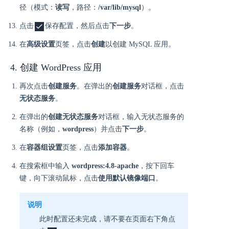
径（模式：
读写
，路径：
/var/lib/mysql
）。
点击
保存配置，然后点击
下一步
。
在
高级设置
页签，点击
创建
以创建 MySQL 应用。
4. 创建 WordPress 应用
再次点击
创建服务
。在弹出的
创建服务
对话框，点击
无状态服务
。
在弹出的
创建无状态服务
对话框，输入无状态服务的
名称（例如，
wordpress
）并点击
下一步
。
在
容器组设置
页签，点击
添加容器
。
在搜索框中输入
wordpress:4.8-apache
，按下回车
键，向下滚动鼠标，点击
使用默认镜像端口
。
说明
此时配置还未完成，请不要在页面右下角点