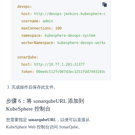
devops:
host:
http://devops-jenkins.kubesphere-devops-system
username:
admin
maxConnections:
100
namespace:
kubesphere-devops-system
workerNamespace:
kubesphere-devops-worker
sonarQube:
host:
http://10.77.1.201:31377
token:
00ee4c512fc987d3ec3251fdd7493193cdd3b91d
完成操作后保存此文件。
步骤 6：将 sonarqubeURL 添加到
KubeSphere 控制台
您需要指定
sonarqubeURL
，以便可以直接从
KubeSphere Web 控制台访问 SonarQube。