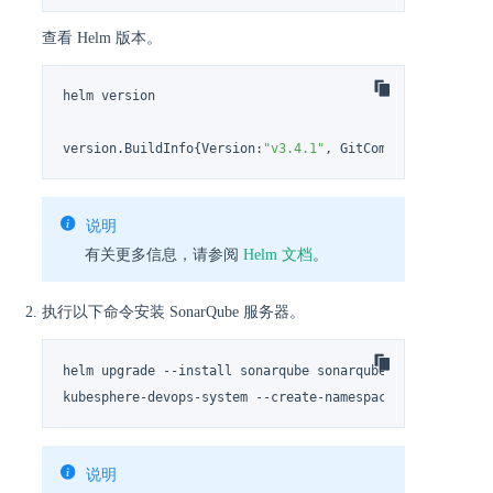
查看 Helm 版本。
helm version

version.BuildInfo{Version:
"v3.4.1"
, GitCommit:
"c4e74854
说明
有关更多信息，请参阅
Helm 文档
。
执行以下命令安装 SonarQube 服务器。
helm upgrade --install sonarqube sonarqube --repo https:
kubesphere-devops-system --create-namespace --
set
 servi
说明