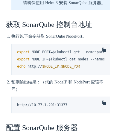
请确保使用 Helm 3 安装 SonarQube 服务器。
获取 SonarQube 控制台地址
执行以下命令获取 SonarQube NodePort。
export
 NODE_PORT=$(kubectl get --namespace kubesphere-d
export
 NODE_IP=$(kubectl get nodes --namespace kubesphe
echo
 http://
$NODE_IP
:
$NODE_PORT
预期输出结果：（您的 NodeIP 和 NodePort 应该不
同）
http://10.77.1.201:31377
配置 SonarQube 服务器