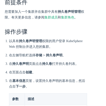
前提条件
您需要加入一个集群并在集群中具有
持久卷声明管理
权
限。有关更多信息，请参阅
集群成员
和
集群角色
。
操作步骤
以具有
持久卷声明管理
权限的用户登录 KubeSphere
Web 控制台并进入您的集群。
在左侧导航栏选择
存储 > 持久卷声明
。
在
持久卷声明
页面点击
持久卷
打开持久卷列表。
在页面点击
创建
。
在
基本信息
页签，设置持久卷声明的基本信息，然后
点击
下一步
。
参数
描述