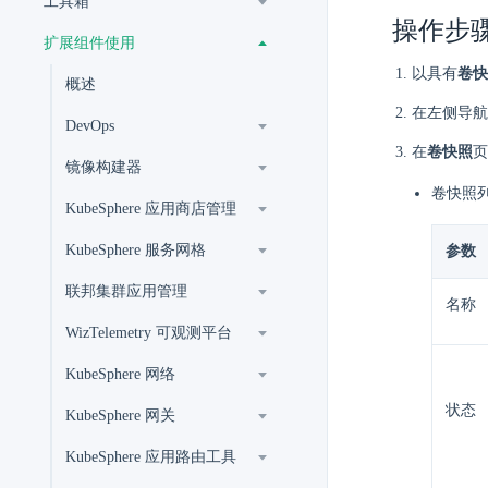
工具箱
操作步
扩展组件使用
以具有
卷快
概述
在左侧导航
DevOps
在
卷快照
页
镜像构建器
卷快照
KubeSphere 应用商店管理
KubeSphere 服务网格
参数
联邦集群应用管理
名称
WizTelemetry 可观测平台
KubeSphere 网络
状态
KubeSphere 网关
KubeSphere 应用路由工具