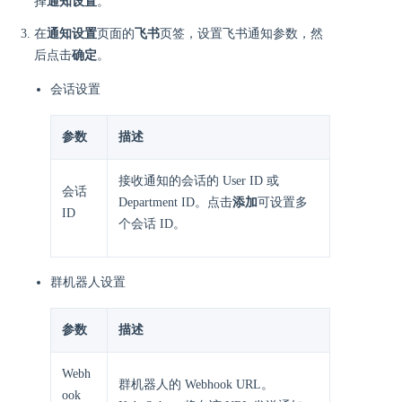
择
通知设置
。
在
通知设置
页面的
飞书
页签，设置飞书通知参数，然
后点击
确定
。
会话设置
参数
描述
接收通知的会话的 User ID 或
会话
Department ID。点击
添加
可设置多
ID
个会话 ID。
群机器人设置
参数
描述
Webh
群机器人的 Webhook URL。
ook