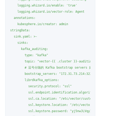
    logging.whizard.io/enable: 'true'

    logging.whizard.io/vector-role: Agent

  annotations:

    kubesphere.io/creator: admin

stringData:

  sink.yaml: >-

    sinks:

      kafka_auditing:

        type: "kafka"

        topic: "vector-{{ .cluster }}-auditing"

        # 逗号分隔的 Kafka bootstrap servers 如："10.14.22.123
        bootstrap_servers: "172.31.73.214:32239"

        librdkafka_options:

          security.protocol: "ssl"

          ssl.endpoint.identification.algorithm: "none"

          ssl.ca.location: "/etc/vector/custom/certificatio
          ssl.keystore.location: "/etc/vector/custom/certif
          ssl.keystore.password: "yj5nwJLVqyII1ZHZCW2RQwJcy