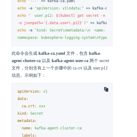
echo
"---"
echo
 -e 
"apiVersion: v1\ndata:"
echo
"  user.p12: 
$(kubectl get secret -n $kafka_namespa
-o jsonpath='{.data.user\.p12}')
"
echo
 -e 
"kind: Secret\nmetadata:\n  name: kafka-agent-us
namespace: kubesphere-logging-system\ntype: Opaque"
 >> 
此命令会生成
kafka-ca.yaml
文件，包含
kafka-
agent-cluster-ca
以及
kafka-agent-user-ca
两个 secret
文件，分别含有上一个步骤中的 ca.crt 以及 user.p12
信息。示例如下：
apiVersion:
v1
data:
ca.crt:
xxx
kind:
Secret
metadata:
name:
kafka-agent-cluster-ca
labels: