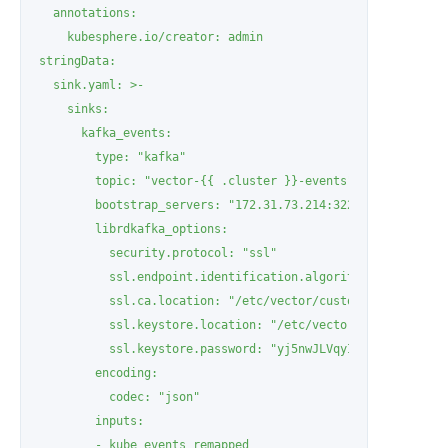
  annotations:

    kubesphere.io/creator: admin

stringData:

  sink.yaml: >-

    sinks:

      kafka_events:

        type: "kafka"

        topic: "vector-{{ .cluster }}-events"

        bootstrap_servers: "172.31.73.214:32239"

        librdkafka_options:

          security.protocol: "ssl"

          ssl.endpoint.identification.algorithm: "none"

          ssl.ca.location: "/etc/vector/custom/certificatio
          ssl.keystore.location: "/etc/vector/custom/certif
          ssl.keystore.password: "yj5nwJLVqyII1ZHZCW2RQwJcy
        encoding:

          codec: "json"

        inputs:

        - kube_events_remapped
