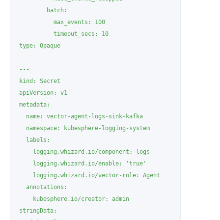
        batch:

          max_events: 100

          timeout_secs: 10

type: Opaque

---

kind: Secret

apiVersion: v1

metadata:

  name: vector-agent-logs-sink-kafka

  namespace: kubesphere-logging-system

  labels:

    logging.whizard.io/component: logs

    logging.whizard.io/enable: 'true'

    logging.whizard.io/vector-role: Agent

  annotations:

    kubesphere.io/creator: admin

stringData:
