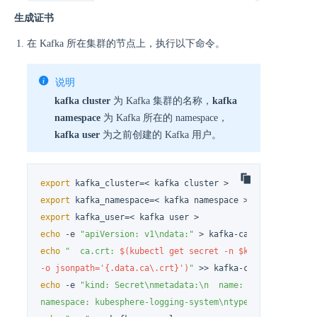
生成证书
在 Kafka 所在集群的节点上，执行以下命令。
说明
kafka cluster
为 Kafka 集群的名称，
kafka
namespace
为 Kafka 所在的 namespace，
kafka user
为之前创建的 Kafka 用户。
export
export
export
echo
 -e 
"apiVersion: v1\ndata:"
echo
"  ca.crt: 
$(kubectl get secret -n $kafka_namespace
-o jsonpath='{.data.ca\.crt}')
"
echo
 -e 
"kind: Secret\nmetadata:\n  name: kafka-agent-cl
namespace: kubesphere-logging-system\ntype: Opaque"