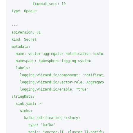
          timeout_secs: 10

type: Opaque

---

apiVersion: v1

kind: Secret

metadata:

  name: vector-aggregator-notification-history-sink-kafka

  namespace: kubesphere-logging-system

  labels:

    logging.whizard.io/component: "notification-history"

    logging.whizard.io/vector-role: Aggregator

    logging.whizard.io/enable: "true"

stringData:

  sink.yaml: >-

    sinks:

      kafka_notification_history:

        type: "kafka"

        topic: "vector-{{ .cluster }}-notification-history"