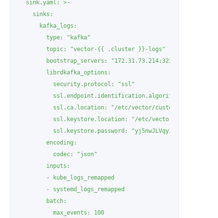
  sink.yaml: >-

    sinks:

      kafka_logs:

        type: "kafka"

        topic: "vector-{{ .cluster }}-logs"

        bootstrap_servers: "172.31.73.214:32239"

        librdkafka_options:

          security.protocol: "ssl"

          ssl.endpoint.identification.algorithm: "none"

          ssl.ca.location: "/etc/vector/custom/certificatio
          ssl.keystore.location: "/etc/vector/custom/certif
          ssl.keystore.password: "yj5nwJLVqyII1ZHZCW2RQwJcy
        encoding:

          codec: "json"

        inputs:

        - kube_logs_remapped

        - systemd_logs_remapped

        batch:

          max_events: 100
