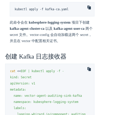
kubectl apply -f kafka-ca.yaml
此命令会在
kubesphere-logging-system
项目下创建
kafka-agent-cluster-ca
以及
kafka-agent-user-ca
两个
secret 文件。vector-config 会自动加载这两个 secret，
并且在 vector 中配置相关证书。
创建 Kafka 日志接收器
cat
 <<
EOF | kubectl apply -f -

kind: Secret

apiVersion: v1

metadata:

  name: vector-agent-auditing-sink-kafka

  namespace: kubesphere-logging-system

  labels:

    logging.whizard.io/component: auditing
