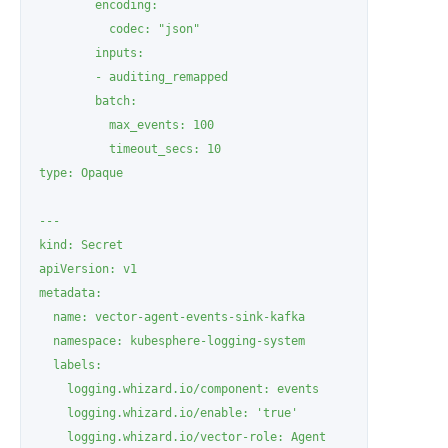
        encoding:

          codec: "json"

        inputs:

        - auditing_remapped

        batch:

          max_events: 100

          timeout_secs: 10

type: Opaque

---

kind: Secret

apiVersion: v1

metadata:

  name: vector-agent-events-sink-kafka

  namespace: kubesphere-logging-system

  labels:

    logging.whizard.io/component: events

    logging.whizard.io/enable: 'true'

    logging.whizard.io/vector-role: Agent
