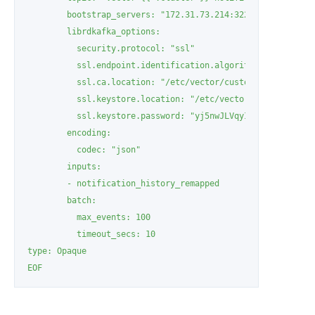
        bootstrap_servers: "172.31.73.214:32239"

        librdkafka_options:

          security.protocol: "ssl"

          ssl.endpoint.identification.algorithm: "none"

          ssl.ca.location: "/etc/vector/custom/certificatio
          ssl.keystore.location: "/etc/vector/custom/certif
          ssl.keystore.password: "yj5nwJLVqyII1ZHZCW2RQwJcy
        encoding:

          codec: "json"

        inputs:

        - notification_history_remapped

        batch:

          max_events: 100

          timeout_secs: 10

type: Opaque

EOF