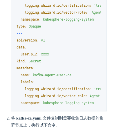
logging.whizard.io/certification:
'true'
logging.whizard.io/vector-role:
Agent
namespace:
kubesphere-logging-system
type:
Opaque
---
apiVersion:
v1
data:
user.p12:
xxxx
kind:
Secret
metadata:
name:
kafka-agent-user-ca
labels:
logging.whizard.io/certification:
'true'
logging.whizard.io/vector-role:
Agent
namespace:
kubesphere-logging-system
将
kafka-ca.yaml
文件复制到需要收集日志数据的集
群节点上，执行以下命令。