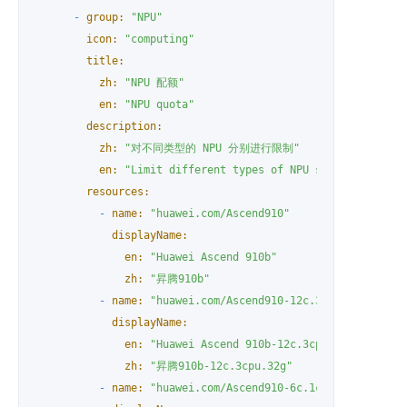
-
group:
"NPU"
icon:
"computing"
title:
zh:
"NPU 配额"
en:
"NPU quota"
description:
zh:
"对不同类型的 NPU 分别进行限制"
en:
"Limit different types of NPU separately"
resources:
-
name:
"huawei.com/Ascend910"
displayName:
en:
"Huawei Ascend 910b"
zh:
"昇腾910b"
-
name:
"huawei.com/Ascend910-12c.3cpu.32g"
displayName:
en:
"Huawei Ascend 910b-12c.3cpu.32g"
zh:
"昇腾910b-12c.3cpu.32g"
-
name:
"huawei.com/Ascend910-6c.1cpu.16g"