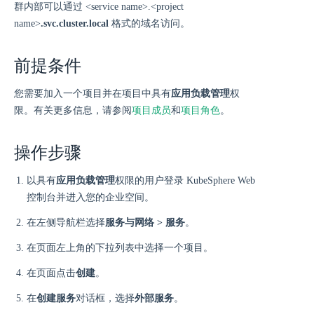
群内部可以通过 <service name>.<project
name>
.svc.cluster.local
格式的域名访问。
前提条件
您需要加入一个项目并在项目中具有
应用负载管理
权
限。有关更多信息，请参阅
项目成员
和
项目角色
。
操作步骤
以具有
应用负载管理
权限的用户登录 KubeSphere Web
控制台并进入您的企业空间。
在左侧导航栏选择
服务与网络 > 服务
。
在页面左上角的下拉列表中选择一个项目。
在页面点击
创建
。
在
创建服务
对话框，选择
外部服务
。