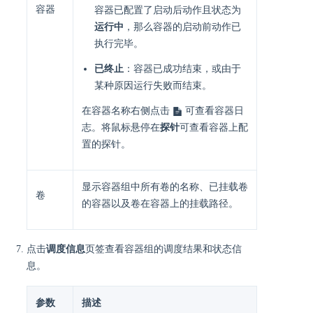
容器
容器已配置了启动后动作且状态为
运行中
，那么容器的启动前动作已
执行完毕。
已终止
：容器已成功结束，或由于
某种原因运行失败而结束。
在容器名称右侧点击
可查看容器日
志。将鼠标悬停在
探针
可查看容器上配
置的探针。
显示容器组中所有卷的名称、已挂载卷
卷
的容器以及卷在容器上的挂载路径。
点击
调度信息
页签查看容器组的调度结果和状态信
息。
参数
描述