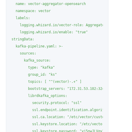
  name: vector-aggregator-opensearch

  namespace: vector

  labels:

    logging.whizard.io/vector-role: Aggregator

    logging.whizard.io/enable: "true"

stringData:

  kafka-pipeline.yaml: >-

    sources:

      kafka_source:

        type: "kafka"

        group_id: "ks"

        topics: [ "^(vector)-.+" ]

        bootstrap_servers: "172.31.53.102:32476"

        librdkafka_options:

          security.protocol: "ssl"

          ssl.endpoint.identification.algorithm: "none"

          ssl.ca.location: "/etc/vector/custom/certificatio
          ssl.keystore.location: "/etc/vector/custom/certif
          ssl.keystore.password: "yj5nwJLVqyII1ZHZCW2RQwJcy