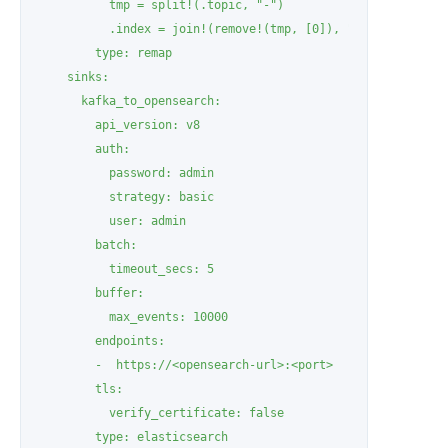
          tmp = split!(.topic, "-")

          .index = join!(remove!(tmp, [0]), "-")

        type: remap

    sinks:

      kafka_to_opensearch:

        api_version: v8

        auth:

          password: admin

          strategy: basic

          user: admin

        batch:

          timeout_secs: 5

        buffer:

          max_events: 10000

        endpoints:

        -  https://<opensearch-url>:<port>

        tls:

          verify_certificate: false

        type: elasticsearch
