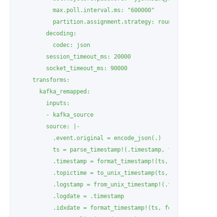
          max.poll.interval.ms: "600000"

          partition.assignment.strategy: roundrobin

        decoding:

          codec: json

        session_timeout_ms: 20000

        socket_timeout_ms: 90000

    transforms:

      kafka_remapped:

        inputs:

        - kafka_source

        source: |-

          .event.original = encode_json(.)

          ts = parse_timestamp!(.timestamp, format: "%+")

          .timestamp = format_timestamp!(ts, format: "%+", 
          .topictime = to_unix_timestamp(ts, unit: "millise
          .logstamp = from_unix_timestamp!(.topictime, unit
          .logdate = .timestamp

          .idxdate = format_timestamp!(ts, format: "%Y.%m.%