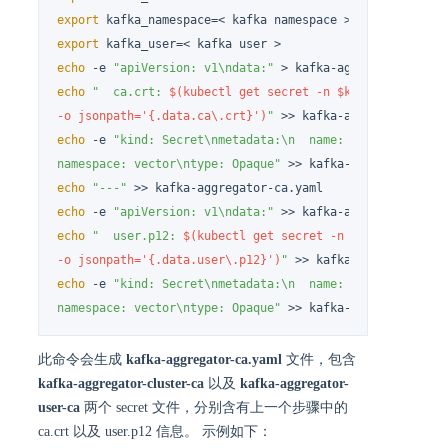
export
export
echo
 -e 
"apiVersion: v1\ndata:"
echo
"  ca.crt: 
$(kubectl get secret -n $kafka_namespace
-o jsonpath='{.data.ca\.crt}')
"
echo
 -e 
"kind: Secret\nmetadata:\n  name: kafka-aggregat
namespace: vector\ntype: Opaque"
echo
"---"
echo
 -e 
"apiVersion: v1\ndata:"
echo
"  user.p12: 
$(kubectl get secret -n $kafka_namespa
-o jsonpath='{.data.user\.p12}')
"
echo
 -e 
"kind: Secret\nmetadata:\n  name: kafka-aggregat
namespace: vector\ntype: Opaque"
 >> kafka-aggregator-ca
此命令会生成
kafka-aggregator-ca.yaml
文件，包含
kafka-aggregator-cluster-ca
以及
kafka-aggregator-
user-ca
两个 secret 文件，分别含有上一个步骤中的
ca.crt 以及 user.p12 信息。 示例如下：