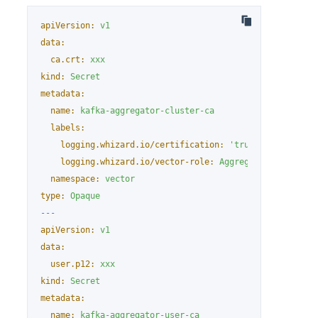
apiVersion:
v1
data:
ca.crt:
xxx
kind:
Secret
metadata:
name:
kafka-aggregator-cluster-ca
labels:
logging.whizard.io/certification:
'true'
logging.whizard.io/vector-role:
Aggregator
namespace:
vector
type:
Opaque
---
apiVersion:
v1
data:
user.p12:
xxx
kind:
Secret
metadata:
name:
kafka-aggregator-user-ca