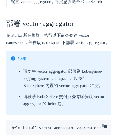
配置 vector-aggregator，将消息发送至 OpenSearch
部署 vector aggregator
在 Kafka 所在集群，执行以下命令创建 vector
namespace，并在该 namespace 下部署 vector-aggregator。
说明
请勿将 vector aggregator 部署到 kubesphere-
logging-system namespace， 以免与
KubeSphere 内置的 vector aggregator 冲突。
请联系 KubeSphere 交付服务专家获取 vector
aggregator 的 helm 包。
helm install vector-aggregator aggregator-0.30.0.tgz -n ve