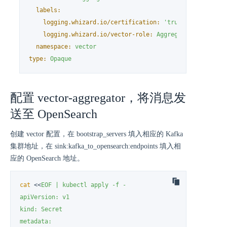
labels:
logging.whizard.io/certification:
'true'
logging.whizard.io/vector-role:
Aggregator
namespace:
vector
type:
Opaque
配置 vector-aggregator，将消息发
送至 OpenSearch
创建 vector 配置，在 bootstrap_servers 填入相应的 Kafka
集群地址，在 sink:kafka_to_opensearch:endpoints 填入相
应的 OpenSearch 地址。
cat
 <<
EOF | kubectl apply -f -

apiVersion: v1

kind: Secret

metadata:
