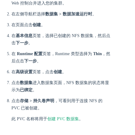
Web 控制台并进入您的集群。
在左侧导航栏选择
数据集 > 数据加速运行时
。
在页面点击
创建
。
在
基本信息
页签，选择已创建的 NFS 数据集，然后点
击
下一步
。
在
Runtime 配置
页签，Runtime 类型选择为
Thin
，然
后点击
下一步
。
在
高级设置
页签，点击
创建
。
点击
数据集
进入数据集页面，NFS 数据集的状态将显
示为
已绑定
。
点击
存储 > 持久卷声明
，可看到用于连接 NFS 的
PVC 已被创建。
此 PVC 名称将用于
创建 PVC 数据集
。