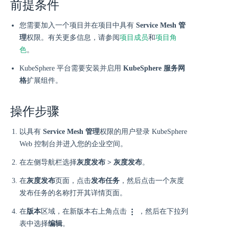
前提条件
您需要加入一个项目并在项目中具有
Service Mesh 管
理
权限。有关更多信息，请参阅
项目成员
和
项目角
色
。
KubeSphere 平台需要安装并启用
KubeSphere 服务网
格
扩展组件。
操作步骤
以具有
Service Mesh 管理
权限的用户登录 KubeSphere
Web 控制台并进入您的企业空间。
在左侧导航栏选择
灰度发布 > 灰度发布
。
在
灰度发布
页面，点击
发布任务
，然后点击一个灰度
发布任务的名称打开其详情页面。
在
版本
区域，在新版本右上角点击
，然后在下拉列
表中选择
编辑
。