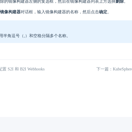
除的镜像构建器左侧的复选框，然后在镜像构建器列表上方选择
删除
。
镜像构建器
对话框，输入镜像构建器的名称，然后点击
确定
。
用半角逗号（,）和空格分隔多个名称。
S2I 和 B2I Webhooks
下一篇：KubeSph