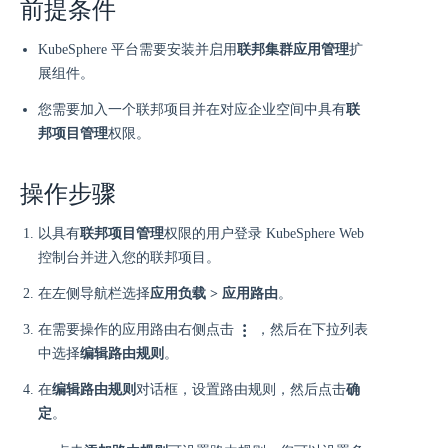
前提条件
KubeSphere 平台需要安装并启用
联邦集群应用管理
扩
展组件。
您需要加入一个联邦项目并在对应企业空间中具有
联
邦项目管理
权限。
操作步骤
以具有
联邦项目管理
权限的用户登录 KubeSphere Web
控制台并进入您的联邦项目。
在左侧导航栏选择
应用负载 > 应用路由
。
在需要操作的应用路由右侧点击
，然后在下拉列表
中选择
编辑路由规则
。
在
编辑路由规则
对话框，设置路由规则，然后点击
确
定
。