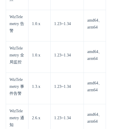
WizTele
amd64、
metry 告
1.0.x
1.23~1.34
arm64
警
WizTele
amd64、
metry 全
1.0.x
1.23~1.34
arm64
局监控
WizTele
amd64、
metry 事
1.3.x
1.23~1.34
arm64
件告警
WizTele
amd64、
metry 通
2.6.x
1.23~1.34
arm64
知