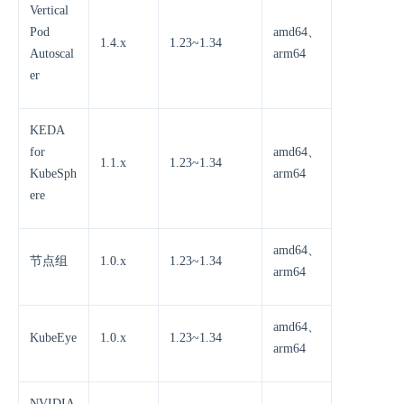
Vertical
Pod
amd64、
1.4.x
1.23~1.34
Autoscal
arm64
er
KEDA
for
amd64、
1.1.x
1.23~1.34
KubeSph
arm64
ere
amd64、
节点组
1.0.x
1.23~1.34
arm64
amd64、
KubeEye
1.0.x
1.23~1.34
arm64
NVIDIA