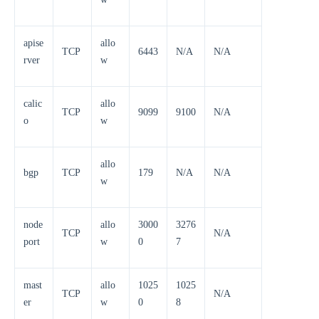
apise
allo
TCP
6443
N/A
N/A
rver
w
calic
allo
TCP
9099
9100
N/A
o
w
allo
bgp
TCP
179
N/A
N/A
w
node
allo
3000
3276
TCP
N/A
port
w
0
7
mast
allo
1025
1025
TCP
N/A
er
w
0
8