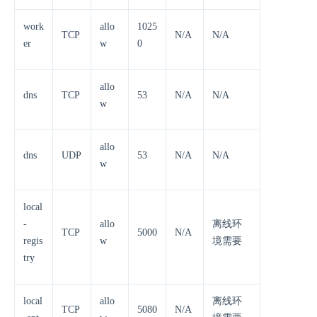
work
allo
1025
TCP
N/A
N/A
er
w
0
allo
dns
TCP
53
N/A
N/A
w
allo
dns
UDP
53
N/A
N/A
w
local
-
allo
离线环
TCP
5000
N/A
regis
w
境需要
try
local
allo
离线环
TCP
5080
N/A