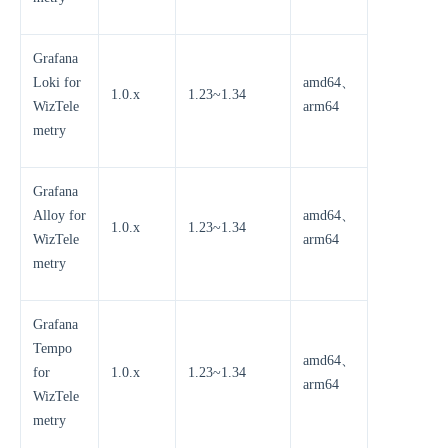
Grafana
Loki for
amd64、
1.0.x
1.23~1.34
WizTele
arm64
metry
Grafana
Alloy for
amd64、
1.0.x
1.23~1.34
WizTele
arm64
metry
Grafana
Tempo
amd64、
for
1.0.x
1.23~1.34
arm64
WizTele
metry