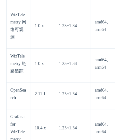
WizTele
metry 网
amd64、
1.0.x
1.23~1.34
络可观
arm64
测
WizTele
amd64、
metry 链
1.0.x
1.23~1.34
arm64
路追踪
OpenSea
amd64、
2.11.1
1.23~1.34
rch
arm64
Grafana
for
amd64、
10.4.x
1.23~1.34
WizTele
arm64
metry