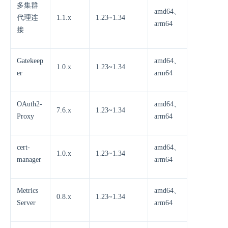
多集群
amd64、
代理连
1.1.x
1.23~1.34
arm64
接
Gatekeep
amd64、
1.0.x
1.23~1.34
er
arm64
OAuth2-
amd64、
7.6.x
1.23~1.34
Proxy
arm64
cert-
amd64、
1.0.x
1.23~1.34
manager
arm64
Metrics
amd64、
0.8.x
1.23~1.34
Server
arm64