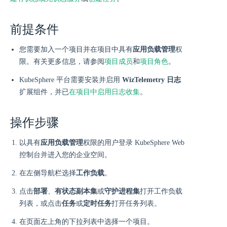
前提条件
您需要加入一个项目并在项目中具有
应用负载管理
权
限。有关更多信息，请参阅
项目成员
和
项目角色
。
KubeSphere 平台需要安装并启用
WizTelemetry 日志
扩展组件，并已
在项目中启用日志收集
。
操作步骤
以具有
应用负载管理
权限的用户登录 KubeSphere Web
控制台并进入您的企业空间。
在左侧导航栏选择
工作负载
。
点击
部署
、
有状态副本集
或
守护进程集
打开工作负载
列表，或点击
任务
或
定时任务
打开任务列表。
在页面左上角的下拉列表中选择一个项目。