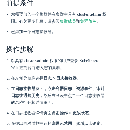
前提条件
您需要加入一个集群并在集群中具有
cluster-admin
权
限。有关更多信息，请参阅
集群成员
和
集群角色
。
已添加一个日志接收器。
操作步骤
以具有
cluster-admin
权限的用户登录 KubeSphere
Web 控制台并进入您的集群。
在左侧导航栏选择
日志 > 日志接收器
。
在
日志接收器
页面，点击
容器日志
、
资源事件
、
审计
日志
或
通知历史
，然后在列表中点击一个日志接收器
的名称打开其详情页面。
在日志接收器详情页面点击
操作 > 更改状态
。
在弹出的对话框中选择
启用
或
禁用
，然后点击
确定
。