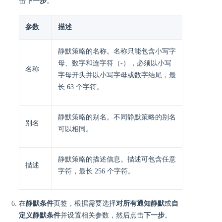
击
下一步
。
参数
描述
静默策略的名称。名称只能包含小写字
母、数字和连字符（-），必须以小写
名称
字母开头并以小写字母或数字结尾，最
长 63 个字符。
静默策略的别名。不同静默策略的别名
别名
可以相同。
静默策略的描述信息。描述可包含任意
描述
字符，最长 256 个字符。
在
静默条件
页签，根据需要选择
对所有通知静默
或
自
定义静默条件
并设置相关参数，然后点击
下一步
。