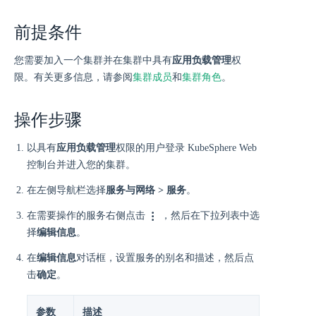
前提条件
您需要加入一个集群并在集群中具有
应用负载管理
权
限。有关更多信息，请参阅
集群成员
和
集群角色
。
操作步骤
以具有
应用负载管理
权限的用户登录 KubeSphere Web
控制台并进入您的集群。
在左侧导航栏选择
服务与网络 > 服务
。
在需要操作的服务右侧点击
，然后在下拉列表中选
择
编辑信息
。
在
编辑信息
对话框，设置服务的别名和描述，然后点
击
确定
。
参数
描述