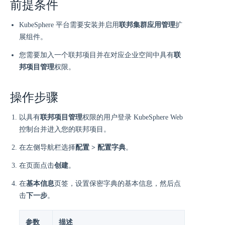
前提条件
KubeSphere 平台需要安装并启用
联邦集群应用管理
扩
展组件。
您需要加入一个联邦项目并在对应企业空间中具有
联
邦项目管理
权限。
操作步骤
以具有
联邦项目管理
权限的用户登录 KubeSphere Web
控制台并进入您的联邦项目。
在左侧导航栏选择
配置 > 配置字典
。
在页面点击
创建
。
在
基本信息
页签，设置保密字典的基本信息，然后点
击
下一步
。
参数
描述