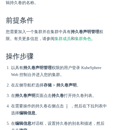
辑持久卷的名称。
前提条件
您需要加入一个集群并在集群中具有
持久卷声明管理
权
限。有关更多信息，请参阅
集群成员
和
集群角色
。
操作步骤
以具有
持久卷声明管理
权限的用户登录 KubeSphere
Web 控制台并进入您的集群。
在左侧导航栏选择
存储 > 持久卷声明
。
在
持久卷声明
页面点击
持久卷
打开持久卷列表。
在需要操作的持久卷右侧点击
，然后在下拉列表中
选择
编辑信息
。
在
编辑信息
对话框，设置持久卷的别名和描述，然后