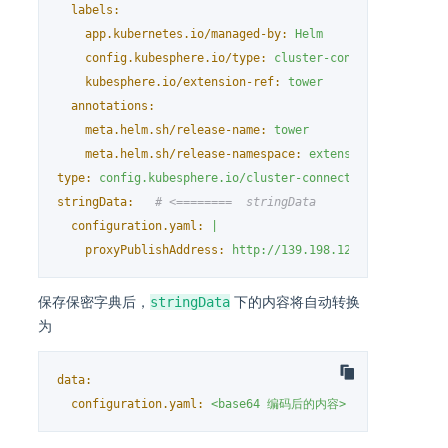
labels:
app.kubernetes.io/managed-by:
Helm
config.kubesphere.io/type:
cluster-connection-confi
kubesphere.io/extension-ref:
tower
annotations:
meta.helm.sh/release-name:
tower
meta.helm.sh/release-namespace:
extension-tower
type:
config.kubesphere.io/cluster-connection-config
stringData:
# <========  stringData
configuration.yaml:
|
proxyPublishAddress:
http://139.198.120.120:30000
stringData
保存保密字典后，
下的内容将自动转换
为
data:
configuration.yaml:
<base64
编码后的内容>