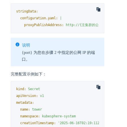
stringData:
configuration.yaml:
|
proxyPublishAddress:
http://{主集群的公网
IP
地址}:{po
说明
{port} 为您在步骤 2 中指定的公网 IP 的端
口。
完整配置示例如下：
kind:
Secret
apiVersion:
v1
metadata:
name:
tower
namespace:
kubesphere-system
creationTimestamp:
'2025-06-16T02:19:11Z'