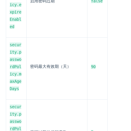
false
启用密码过期
icy.e
xpire
Enabl
ed
secur
ity.p
asswo
rdPol
密码最大有效期（天）
90
icy.m
axAge
Days
secur
ity.p
asswo
rdPol