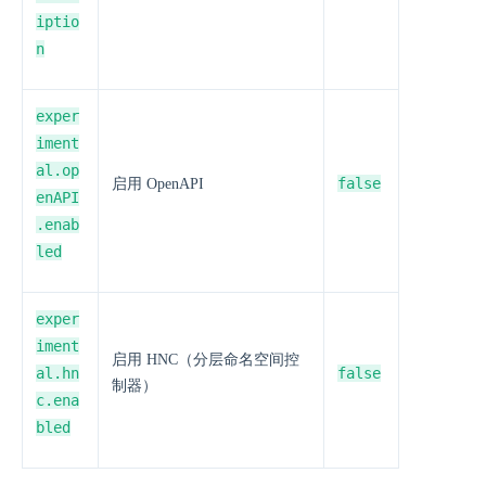
iptio
n
exper
iment
al.op
false
启用 OpenAPI
enAPI
.enab
led
exper
iment
启用 HNC（分层命名空间控
al.hn
false
制器）
c.ena
bled