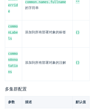
common.names.fullname
""
errid
的字符串
e
commo
nLabe
添加到所有部署对象的标签
{}
ls
commo
nAnno
{}
添加到所有部署对象的注解
tatio
ns
多集群配置
参数
描述
默认值