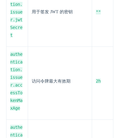
tion.
issue
用于签发 JWT 的密钥
""
r.jwt
Secre
t
authe
ntica
tion.
issue
2h
访问令牌最大有效期
r.acc
essTo
kenMa
xAge
authe
ntica