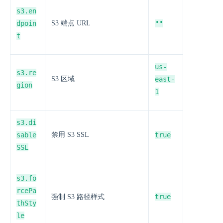
s3.en
dpoin
S3 端点 URL
""
t
us-
s3.re
S3 区域
east-
gion
1
s3.di
sable
禁用 S3 SSL
true
SSL
s3.fo
rcePa
true
强制 S3 路径样式
thSty
le