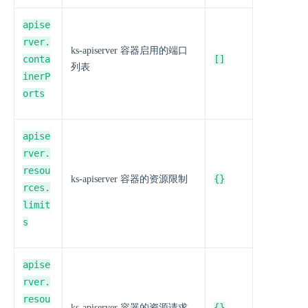
apise
rver.
ks-apiserver 容器启用的端口
conta
[]
列表
inerP
orts
apise
rver.
resou
{}
ks-apiserver 容器的资源限制
rces.
limit
s
apise
rver.
resou
{}
ks-apiserver 容器的资源请求