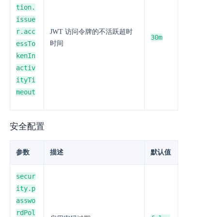
tion.
issue
r.acc
JWT 访问令牌的不活跃超时
30m
essTo
时间
kenIn
activ
ityTi
meout
安全配置
参数
描述
默认值
secur
ity.p
asswo
rdPol