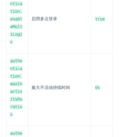
ntica
tion.
enabl
启用多点登录
true
eMult
iLogi
n
authe
ntica
tion.
maxIn
0s
最大不活动持续时间
activ
ityDu
ratio
n
authe