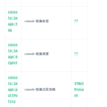
conso
le.im
""
console 镜像标签
age.t
ag
conso
le.im
""
console 镜像摘要
age.d
igest
conso
le.im
IfNot
age.p
console 镜像拉取策略
Prese
ullPo
nt
licy