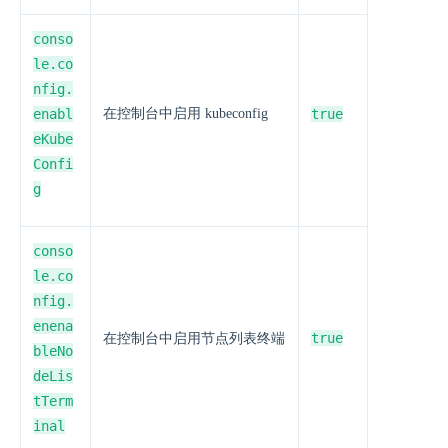
conso
le.co
nfig.
enabl
在控制台中启用 kubeconfig
true
eKube
Confi
g
conso
le.co
nfig.
enena
true
在控制台中启用节点列表终端
bleNo
deLis
tTerm
inal