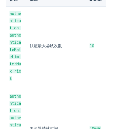
authe
ntica
tion.
authe
ntica
10
认证最大尝试次数
teRat
eLimi
terMa
xTrie
s
authe
ntica
tion.
authe
ntica
10m0s
限流器持续时间