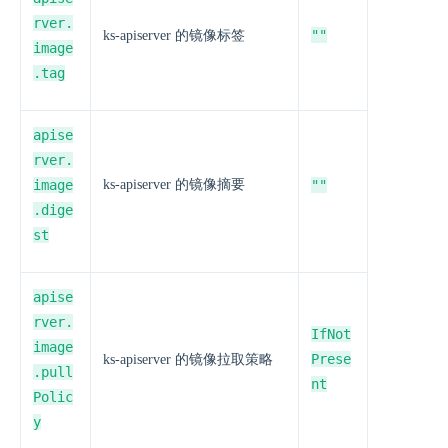
rver.
""
ks-apiserver 的镜像标签
image
.tag
apise
rver.
image
ks-apiserver 的镜像摘要
""
.dige
st
apise
rver.
IfNot
image
Prese
ks-apiserver 的镜像拉取策略
.pull
nt
Polic
y