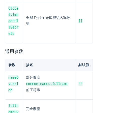
globa
l.ima
全局 Docker 仓库密钥名称数
gePul
[]
组
lSecr
ets
通用参数
参数
描述
默认值
nameO
部分覆盖
verri
common.names.fullname
""
de
的字符串
fulln
完全覆盖
ameOv