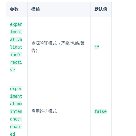
参数
描述
默认值
exper
iment
al.va
资源验证模式（严格/忽略/警
lidat
""
告）
ionDi
recti
ve
exper
iment
al.ma
inten
启用维护模式
false
ance.
enabl
ed