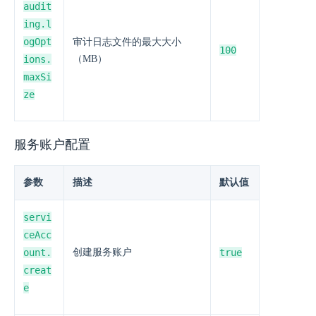
audit
ing.l
ogOpt
审计日志文件的最大大小
100
ions.
（MB）
maxSi
ze
服务账户配置
参数
描述
默认值
servi
ceAcc
ount.
创建服务账户
true
creat
e