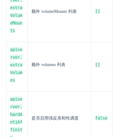
rver.
extra
[]
额外 volumeMounts 列表
Volum
eMoun
ts
apise
rver.
extra
额外 volumes 列表
[]
Volum
es
apise
rver.
hardA
false
是否启用强反亲和性调度
ntiAf
finit