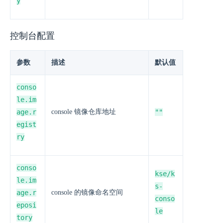
y
控制台配置
参数
描述
默认值
conso
le.im
age.r
console 镜像仓库地址
""
egist
ry
conso
kse/k
le.im
s-
age.r
console 的镜像命名空间
conso
eposi
le
tory