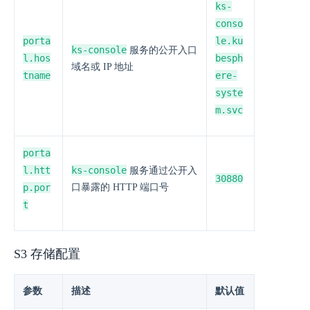
ks-
conso
porta
le.ku
ks-console
服务的公开入口
l.hos
besph
域名或 IP 地址
tname
ere-
syste
m.svc
porta
l.htt
ks-console
服务通过公开入
30880
p.por
口暴露的 HTTP 端口号
t
S3 存储配置
参数
描述
默认值