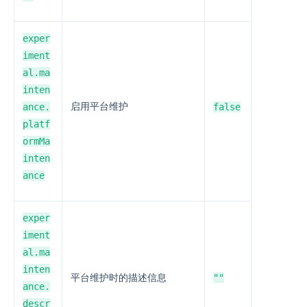
exper
iment
al.ma
inten
ance.
启用平台维护
false
platf
ormMa
inten
ance
exper
iment
al.ma
inten
""
平台维护时的描述信息
ance.
descr