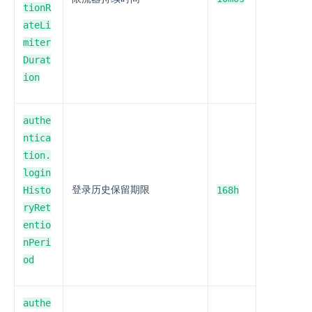
tionR
ateLi
miter
Durat
ion
authe
ntica
tion.
login
Histo
登录历史保留期限
168h
ryRet
entio
nPeri
od
authe