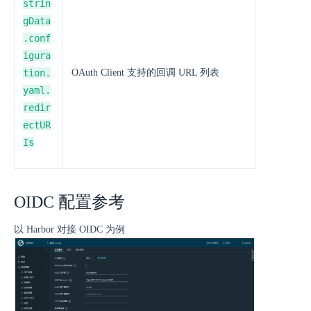
strin
gData
.conf
igura
tion.
OAuth Client 支持的回调 URL 列表
yaml.
redir
ectUR
Is
OIDC 配置参考
以 Harbor 对接 OIDC 为例