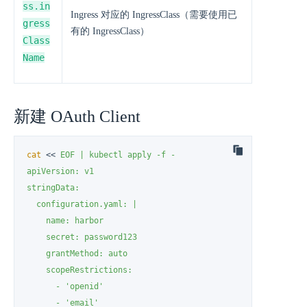
ss.in
Ingress 对应的 IngressClass（需要使用已
gress
有的 IngressClass）
Class
Name
新建 OAuth Client
cat
 << 
EOF | kubectl apply -f -

apiVersion: v1

stringData:

  configuration.yaml: |

    name: harbor

    secret: password123

    grantMethod: auto

    scopeRestrictions:

      - 'openid'

      - 'email'
