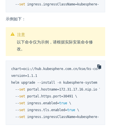
  --
set
 ingress.ingressClassName=kubesphere-router-cluster
示例如下：
注意
以下命令仅为示例，请根据实际安装命令修
改。
chart=oci://hub.kubesphere.com.cn/kse/ks-core

version=1.1.1

helm upgrade --install -n kubesphere-system --create-names
  --
set
 portal.hostname=172.31.17.16.nip.io \

  --
set
 portal.https.port=30491 \

  --
set
 ingress.enabled=
true
 \

  --
set
 ingress.tls.enabled=
true
 \

  --
set
 ingress.ingressClassName=kubesphere-router-cluster