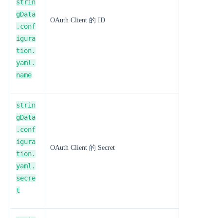
strin
gData
OAuth Client 的 ID
.conf
igura
tion.
yaml.
name
strin
gData
.conf
igura
OAuth Client 的 Secret
tion.
yaml.
secre
t