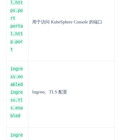
l.htt
ps.po
rt
用于访问 KubeSphere Console 的端口
porta
l.htt
p.por
t
ingre
ss.en
abled
ingre
Ingress、TLS 配置
ss.tl
s.ena
bled
ingre