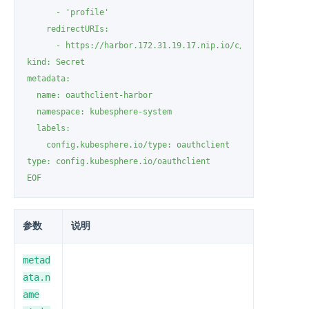
      - 'profile'

    redirectURIs:

      - https://harbor.172.31.19.17.nip.io/c/oidc/callback

kind: Secret

metadata:

  name: oauthclient-harbor

  namespace: kubesphere-system

  labels:

    config.kubesphere.io/type: oauthclient

type: config.kubesphere.io/oauthclient

EOF
参数
说明
metad
ata.n
ame