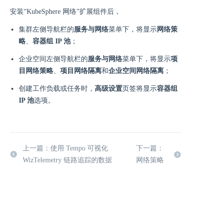
安装“KubeSphere 网络”扩展组件后，
集群左侧导航栏的
服务与网络
菜单下，将显示
网络策
略
、
容器组 IP 池
；
企业空间左侧导航栏的
服务与网络
菜单下，将显示
项
目网络策略
、
项目网络隔离
和
企业空间网络隔离
；
创建工作负载或任务时，
高级设置
页签将显示
容器组
IP 池
选项。
上一篇：使用 Tempo 可视化
下一篇：
WizTelemetry 链路追踪的数据
网络策略