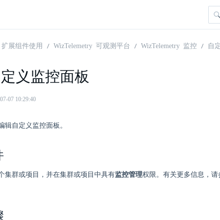
扩展组件使用
WizTelemetry 可观测平台
WizTelemetry 监控
自
自定义监控面板
07 10:29:40
编辑自定义监控面板。
件
个集群或项目，并在集群或项目中具有
监控管理
权限。有关更多信息，请
骤