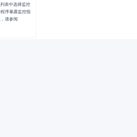
拉列表中选择监控
用程序暴露监控指
息，请参阅
图
。
色调
。