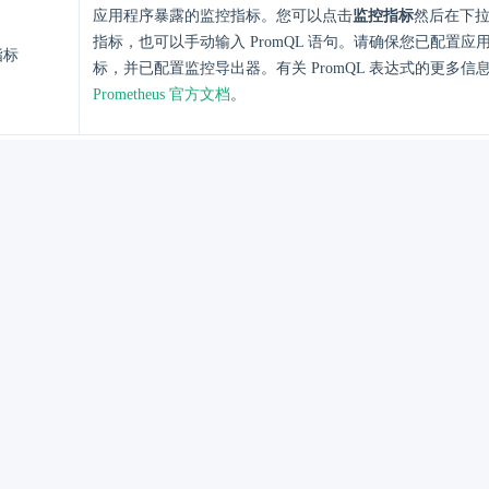
应用程序暴露的监控指标。您可以点击
监控指标
然后在下
指标，也可以手动输入 PromQL 语句。请确保您已配置应
指标
标，并已配置监控导出器。有关 PromQL 表达式的更多信
Prometheus 官方文档
。
悬停在监控指标上，然后点击
可删除监控指标。
悬停在监控指标上，然后点击
可编辑监控指标。
的监控图列表设置监控图。
加监控项
可添加监控图。
描述
类型
监控图的纵向数据展示方式，可选类型包括
基础图
和
堆叠
配色
监控图的配色风格，可选类型包括
默认配色
、
冷色调
和
暖