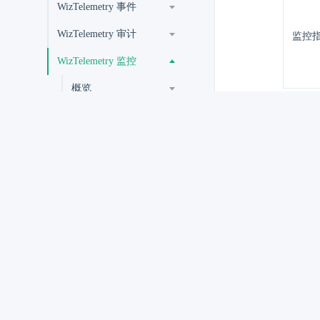
WizTelemetry 事件
WizTelemetry 审计
监控
WizTelemetry 监控
概览
将鼠标
集群监控
将鼠标
应用监控
在页面右侧
自定义监控
点击
添
创建自定义监控面板
查看自定义监控面板
参数
编辑自定义监控面板
图例
信息
编辑自定义监控面板
图表