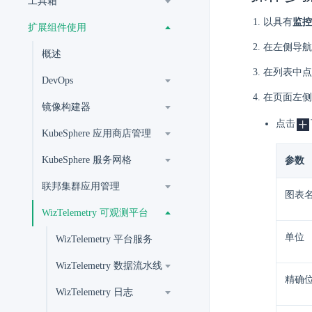
工具箱
以具有
监控
扩展组件使用
在左侧导航
概述
在列表中点
DevOps
在页面左侧
镜像构建器
点击
KubeSphere 应用商店管理
KubeSphere 服务网格
参数
联邦集群应用管理
图表
WizTelemetry 可观测平台
单位
WizTelemetry 平台服务
WizTelemetry 数据流水线
精确
WizTelemetry 日志