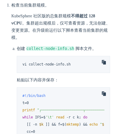
检查当前集群规模。
KubeSphere 社区版的总集群规模
不得超过 128
vCPU
。集群超出规模后，仅可查看资源，无法创建、
变更资源。在升级前运行以下脚本查看当前集群的规
模。
collect-node-info.sh
创建
脚本文件。
vi collect-node-info.sh
粘贴以下内容并保存：
#!/bin/bash
printf
"┌────────────────────┬───────────────────────
while
 IFS=$
'\t'
read
 -r c k; 
do
  [[ -n 
$k
 ]] && f=$(
mktemp
) && 
echo
"
$k
"
|
base64
 -d>
"
  cc=0
