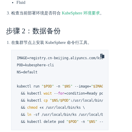
Fluid
检查当前部署环境是否符合
KubeSphere 环境要求
。
步骤 2：数据备份
在集群节点上安装 KubeSphere 命令行工具。
IMAGE=registry.cn-beijing.aliyuncs.com/kse/cli:latest

POD=kubesphere-cli

NS=default

kubectl run 
"
$POD
"
 -n 
"
$NS
"
 --image=
"
$IMAGE
"
 -- 
sleep
 12
  && kubectl 
wait
 --
for
=condition=Ready pod/
"
$POD
"
 -n 
"
  && kubectl 
cp
"
$NS
/
$POD
"
:/usr/local/bin/ks /usr/local/
  && 
chmod
 +x /usr/local/bin/ks \

  && 
ln
 -sf /usr/local/bin/ks /usr/local/bin/kubectl-ks 
  && kubectl delete pod 
"
$POD
"
 -n 
"
$NS
"
 --
wait
=
false