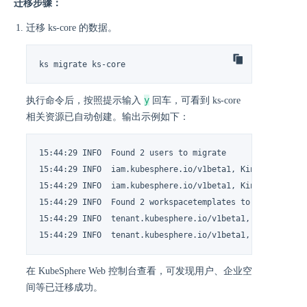
迁移步骤：
迁移 ks-core 的数据。
ks migrate ks-core
y
执行命令后，按照提示输入
回车，可看到 ks-core
相关资源已自动创建。输出示例如下：
15:44:29 INFO  Found 2 users to migrate

15:44:29 INFO  iam.kubesphere.io/v1beta1, Kind=User/admi
15:44:29 INFO  iam.kubesphere.io/v1beta1, Kind=User/cind
15:44:29 INFO  Found 2 workspacetemplates to migrate

15:44:29 INFO  tenant.kubesphere.io/v1beta1, Kind=Worksp
15:44:29 INFO  tenant.kubesphere.io/v1beta1, Kind=Works
在 KubeSphere Web 控制台查看，可发现用户、企业空
间等已迁移成功。