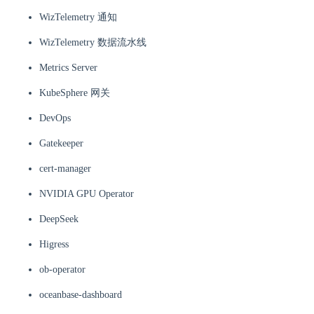
WizTelemetry 通知
WizTelemetry 数据流水线
Metrics Server
KubeSphere 网关
DevOps
Gatekeeper
cert-manager
NVIDIA GPU Operator
DeepSeek
Higress
ob-operator
oceanbase-dashboard