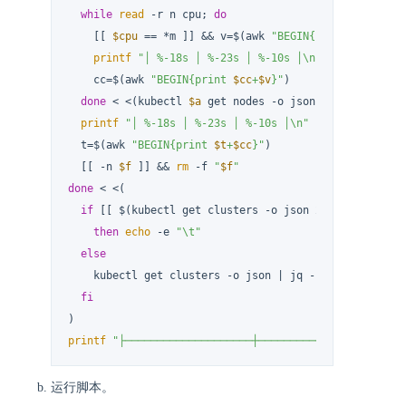
while
read
 -r n cpu; 
do
    [[ 
$cpu
 == *m ]] && v=$(awk 
"BEGIN{print 
${cpu%m}
printf
"│ %-18s │ %-23s │ %-10s │\n"
"
$c
"
"
$n
"
"
$
    cc=$(awk 
"BEGIN{print 
$cc
+
$v
}"
)

done
 < <(kubectl 
$a
 get nodes -o jsonpath=
'{range .
printf
"│ %-18s │ %-23s │ %-10s │\n"
"
$c
"
"Cluster 
  t=$(awk 
"BEGIN{print 
$t
+
$cc
}"
)

  [[ -n 
$f
 ]] && 
rm
 -f 
"
$f
"
done
 < <(

if
 [[ $(kubectl get clusters -o json 2>/dev/null | 
then
echo
 -e 
"\t"
else
    kubectl get clusters -o json | jq -r 
'.items[] | 
fi
printf
"├────────────────────┼───────────────────────
运行脚本。