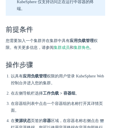
KubeSphere 仅支持访问正在运行中容器的终
端。
前提条件
您需要加入一个集群并在集群中具有
应用负载管理
权
限。有关更多信息，请参阅
集群成员
和
集群角色
。
操作步骤
以具有
应用负载管理
权限的用户登录 KubeSphere Web
控制台并进入您的集群。
在左侧导航栏选择
工作负载 > 容器组
。
在容器组列表中点击一个容器组的名称打开其详情页
面。
在
资源状态
页签的
容器
区域，在容器名称右侧点击
打开容器终端。您可以使用容器终端在容器内部执行