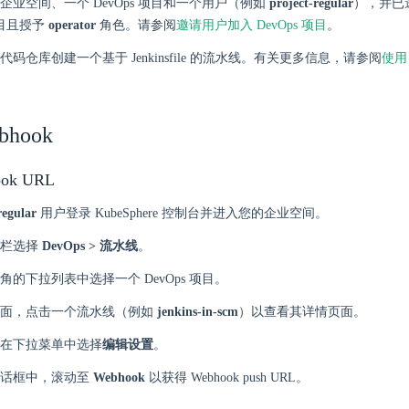
企业空间、一个 DevOps 项目和一个用户（例如
project-regular
），并已
 项目且授予
operator
角色。请参阅
邀请用户加入 DevOps 项目
。
码仓库创建一个基于 Jenkinsfile 的流水线。有关更多信息，请参阅
使用 
hook
ok URL
regular
用户登录 KubeSphere 控制台并进入您的企业空间。
航栏选择
DevOps > 流水线
。
角的下拉列表中选择一个 DevOps 项目。
页面，点击一个流水线（例如
jenkins-in-scm
）以查看其详情页面。
在下拉菜单中选择
编辑设置
。
会话框中，滚动至
Webhook
以获得 Webhook push URL。