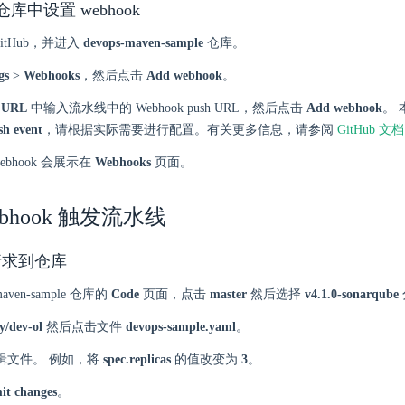
b 仓库中设置 webhook
itHub，并进入
devops-maven-sample
仓库。
gs
>
Webhooks
，然后点击
Add webhook
。
d URL
中输入流水线中的 Webhook push URL，然后点击
Add webhook
。
sh event
，请根据实际需要进行配置。有关更多信息，请参阅
GitHub 文档
ebhook 会展示在
Webhooks
页面。
bhook 触发流水线
请求到仓库
maven-sample 仓库的
Code
页面，点击
master
然后选择
v4.1.0-sonarqube
y/dev-ol
然后点击文件
devops-sample.yaml
。
辑文件。 例如，将
spec.replicas
的值改变为
3
。
t changes
。