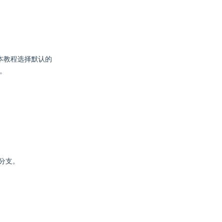
 本教程选择默认的
。
分支。