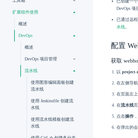
工具箱
已创建一个
DevOps
扩展组件使用
已通过远程代
概述
水线
。
DevOps
配置 Web
概述
DevOps 项目管理
获取 webho
流水线
以
project-
使用图形编辑面板创建
在左侧导
流水线
在页面左上
使用 Jenkinsfile 创建流
在
流水线
水线
点击
操作
，
使用流水线模板创建流
水线
在弹出的
使用 GitLab 创建多分支