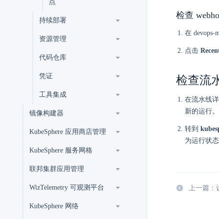
点
检查 webh
持续部署
在 devops-
资源管理
点击
Recent
代码仓库
凭证
检查流
工具集成
在流水线详
新的运行。
镜像构建器
转到
kubes
KubeSphere 应用商店管理
为运行状态
KubeSphere 服务网格
联邦集群应用管理
WizTelemetry 可观测平台
上一篇：
KubeSphere 网络