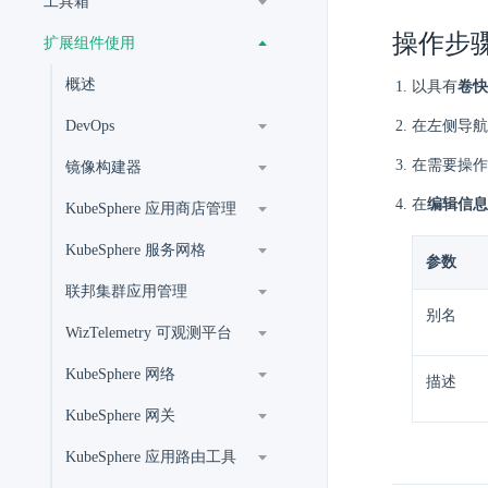
工具箱
操作步
扩展组件使用
概述
以具有
卷快
DevOps
在左侧导航
在需要操作
镜像构建器
在
编辑信息
KubeSphere 应用商店管理
KubeSphere 服务网格
参数
联邦集群应用管理
别名
WizTelemetry 可观测平台
KubeSphere 网络
描述
KubeSphere 网关
KubeSphere 应用路由工具