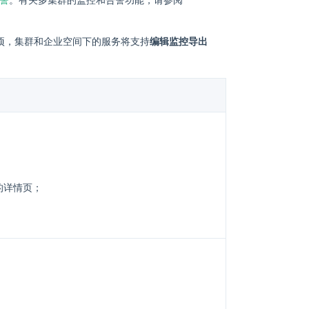
告警
。有关多集群的监控和告警功能，请参阅
项，集群和企业空间下的服务将支持
编辑监控导出
的详情页；