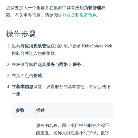
您需要加入一个集群并在集群中具有
应用负载管理
权
限。有关更多信息，请参阅
集群成员
和
集群角色
。
操作步骤
以具有
应用负载管理
权限的用户登录 KubeSphere Web
控制台并进入您的集群。
在左侧导航栏选择
服务与网络 > 服务
。
在页面点击
创建
。
在
基本信息
页签，设置服务的基本信息，然后点击
下
一步
。
参数
描述
服务的名称。同一项目中的服务名称不
能重复。名称只能包含小写字母、数字