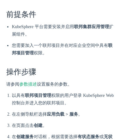
前提条件
KubeSphere 平台需要安装并启用
联邦集群应用管理
扩
展组件。
您需要加入一个联邦项目并在对应企业空间中具有
联
邦项目管理
权限。
操作步骤
请参阅
参数描述
设置服务的参数。
以具有
联邦项目管理
权限的用户登录 KubeSphere Web
控制台并进入您的联邦项目。
在左侧导航栏选择
应用负载 > 服务
。
在页面点击
创建
。
在
创建服务
对话框，根据需要选择
有状态服务
或
无状