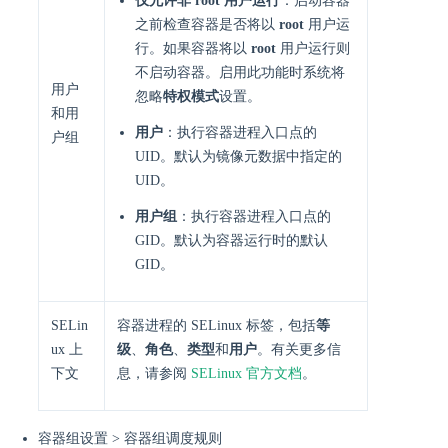
仅允许非 root 用户运行
：启动容器
之前检查容器是否将以
root
用户运
行。如果容器将以
root
用户运行则
不启动容器。启用此功能时系统将
用户
忽略
特权模式
设置。
和用
用户
：执行容器进程入口点的
户组
UID。默认为镜像元数据中指定的
UID。
用户组
：执行容器进程入口点的
GID。默认为容器运行时的默认
GID。
SELin
容器进程的 SELinux 标签，包括
等
ux 上
级
、
角色
、
类型
和
用户
。有关更多信
下文
息，请参阅
SELinux 官方文档
。
容器组设置 > 容器组调度规则