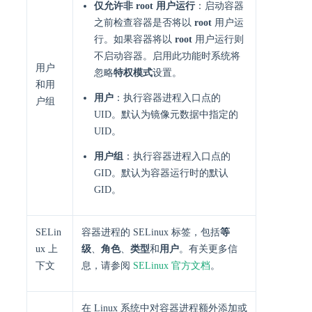
仅允许非 root 用户运行
：启动容器
之前检查容器是否将以
root
用户运
行。如果容器将以
root
用户运行则
不启动容器。启用此功能时系统将
用户
忽略
特权模式
设置。
和用
用户
：执行容器进程入口点的
户组
UID。默认为镜像元数据中指定的
UID。
用户组
：执行容器进程入口点的
GID。默认为容器运行时的默认
GID。
SELin
容器进程的 SELinux 标签，包括
等
ux 上
级
、
角色
、
类型
和
用户
。有关更多信
下文
息，请参阅
SELinux 官方文档
。
在 Linux 系统中对容器进程额外添加或