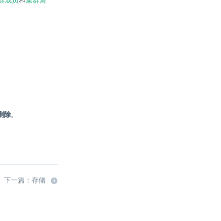
群成员
和
集群角
删除
。
下一篇：存储