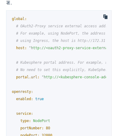
署。
global:
# OAuth2-Proxy service external access address
# For example, using NodePort, the address is http://172
# using Ingress, the host is http://172.31.19.4.nip.io:8
host:
"http://<oauth2-proxy-service-external-access-addr
# Kubesphere portal address. For example, http://172.31.
# No need to set this explicitly, KubeSphere's portal ad
portal.url:
"http://<kubesphere-console-address>"
openresty:
enabled:
true
service:
type:
NodePort
portNumber:
80
nodePort:
32080