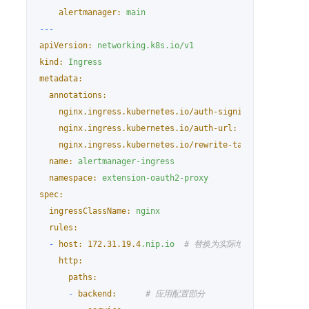
alertmanager:
main
---
apiVersion:
networking.k8s.io/v1
kind:
Ingress
metadata:
annotations:
nginx.ingress.kubernetes.io/auth-signin:
https://$h
nginx.ingress.kubernetes.io/auth-url:
https://$host
nginx.ingress.kubernetes.io/rewrite-target:
/$2
name:
alertmanager-ingress
namespace:
extension-oauth2-proxy
spec:
ingressClassName:
nginx
rules:
-
host:
172.31
.19
.4
.nip.io
# 替换为实际地址
http:
paths:
-
backend:
# 应用配置部分