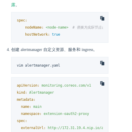
露
。
spec:
nodeName:
<node-name>
# 替换为实际节点名称
hostNetwork:
true
创建 alertmanager 自定义资源、服务和 ingress。
vim alertmanager.yaml
apiVersion:
monitoring.coreos.com/v1
kind:
Alertmanager
metadata:
name:
main
namespace:
extension-oauth2-proxy
spec:
externalUrl:
http://172.31.19.4.nip.io/alertmanager
#