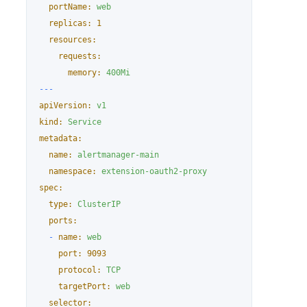
portName:
web
replicas:
1
resources:
requests:
memory:
400Mi
---
apiVersion:
v1
kind:
Service
metadata:
name:
alertmanager-main
namespace:
extension-oauth2-proxy
spec:
type:
ClusterIP
ports:
-
name:
web
port:
9093
protocol:
TCP
targetPort:
web
selector: