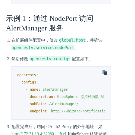
示例 1：通过 NodePort 访问
AlertManager 服务
global.host
在扩展组件配置中，修改
，并确认
openresty.service.nodePort
。
openresty.configs
然后修改
配置如下。
openresty:
configs:
-
name:
alertmanager
description:
KubeSphere
监控栈内部
Alertmanager
端
subPath:
/alertmanager/
endpoint:
http://whizard-notification-alertmanage
配置完成后，访问 OAuth2-Proxy 的外部地址，如
http://172.31.19.4:32080，通过
KubeSphere 认证登录