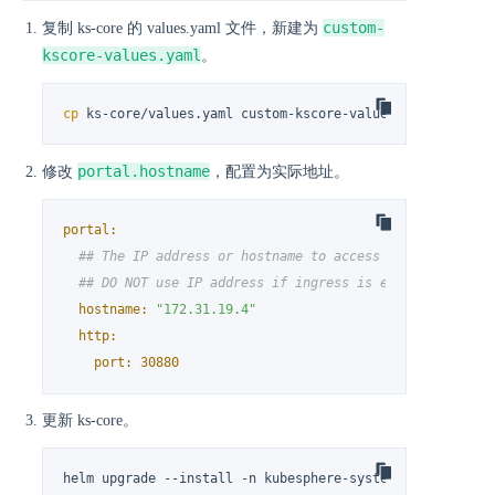
custom-
复制 ks-core 的 values.yaml 文件，新建为
kscore-values.yaml
。
cp
 ks-core/values.yaml custom-kscore-values.yaml
portal.hostname
修改
，配置为实际地址。
portal:
## The IP address or hostname to access ks-console se
## DO NOT use IP address if ingress is enabled.
hostname:
"172.31.19.4"
http:
port:
30880
更新 ks-core。
helm upgrade --install -n kubesphere-system --create-na