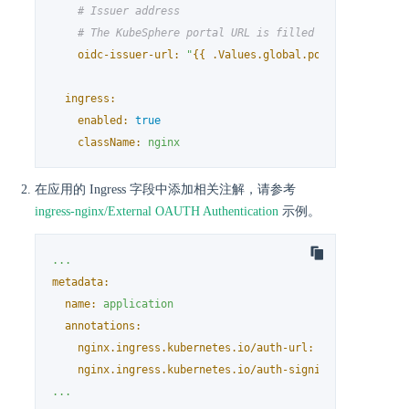
# Issuer address
# The KubeSphere portal URL is filled by default, b
oidc-issuer-url:
"
{{ .Values.global.portal.url }}
"
ingress:
enabled:
true
className:
nginx
在应用的 Ingress 字段中添加相关注解，请参考
ingress-nginx/External OAUTH Authentication
示例。
...
metadata:
name:
application
annotations:
nginx.ingress.kubernetes.io/auth-url:
"https://$hos
nginx.ingress.kubernetes.io/auth-signin:
"https://$
...