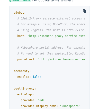
global:
# OAuth2-Proxy service external access address
# For example, using NodePort, the address is http://
# using Ingress, the host is http://172.31.19.4.nip.i
host:
"http://<oauth2-proxy-service-external-access-a
# Kubesphere portal address. For example, http://172.
# No need to set this explicitly, KubeSphere's portal
portal.url:
"http://<kubesphere-console-address>"
openresty:
enabled:
false
oauth2-proxy:
extraArgs:
provider:
oidc
provider-display-name:
"kubesphere"