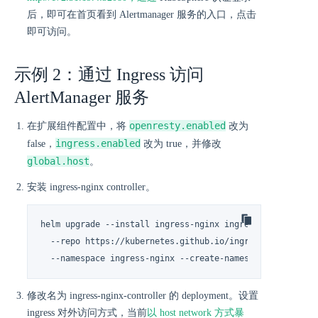
后，即可在首页看到 Alertmanager 服务的入口，点击
即可访问。
示例 2：通过 Ingress 访问
AlertManager 服务
openresty.enabled
在扩展组件配置中，将
改为
ingress.enabled
false，
改为 true，并修改
global.host
。
安装 ingress-nginx controller。
helm upgrade --install ingress-nginx ingress-nginx \

  --repo https://kubernetes.github.io/ingress-nginx \

  --namespace ingress-nginx --create-namespace
修改名为 ingress-nginx-controller 的 deployment。设置
ingress 对外访问方式，当前
以 host network 方式暴