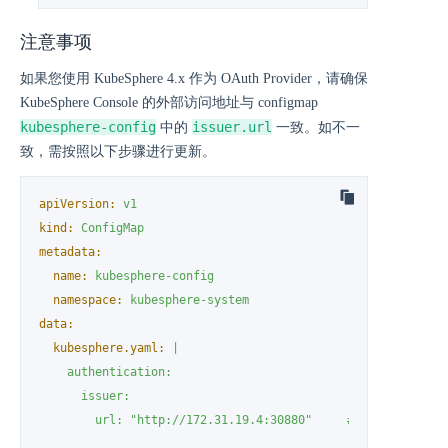
注意事项
如果您使用 KubeSphere 4.x 作为 OAuth Provider，请确保
KubeSphere Console 的外部访问地址与 configmap
kubesphere-config
issuer.url
中的
一致。如不一
致，需按照以下步骤进行更新。
apiVersion:
v1
kind:
ConfigMap
metadata:
name:
kubesphere-config
namespace:
kubesphere-system
data:
kubesphere.yaml:
|

    authentication:

      issuer:

        url: "http://172.31.19.4:30880"     # 确认 issuer