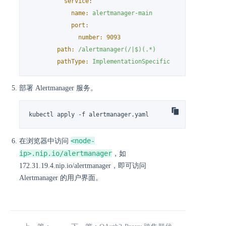
service:
name:
alertmanager-main
port:
number:
9093
path:
/alertmanager(/|$)(.*)
pathType:
ImplementationSpecific
部署 Alertmanager 服务。
kubectl apply -f alertmanager.yaml
<node-
在浏览器中访问
ip>.nip.io/alertmanager
，如
172.31.19.4.nip.io/alertmanager，即可访问
Alertmanager 的用户界面。