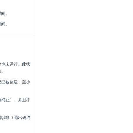
时间。
时间。
建也未运行。此状
成。
都已被创建，至少
码终止），并且不
非 0 退出码终