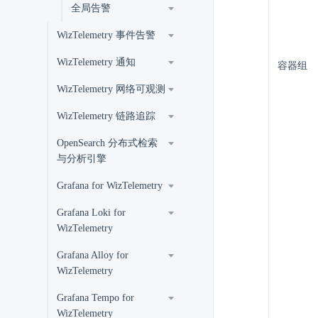
全局告警
WizTelemetry 事件告警
WizTelemetry 通知
容器组
WizTelemetry 网络可观测
WizTelemetry 链路追踪
OpenSearch 分布式检索
与分析引擎
Grafana for WizTelemetry
Grafana Loki for
WizTelemetry
Grafana Alloy for
WizTelemetry
Grafana Tempo for
WizTelemetry