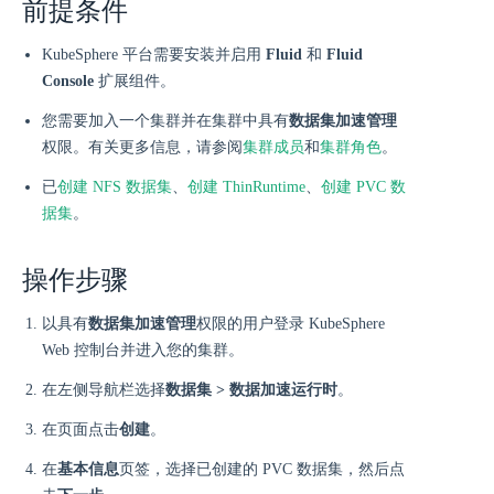
前提条件
KubeSphere 平台需要安装并启用
Fluid
和
Fluid
Console
扩展组件。
您需要加入一个集群并在集群中具有
数据集加速管理
权限。有关更多信息，请参阅
集群成员
和
集群角色
。
已
创建 NFS 数据集
、
创建 ThinRuntime
、
创建 PVC 数
据集
。
操作步骤
以具有
数据集加速管理
权限的用户登录 KubeSphere
Web 控制台并进入您的集群。
在左侧导航栏选择
数据集 > 数据加速运行时
。
在页面点击
创建
。
在
基本信息
页签，选择已创建的 PVC 数据集，然后点