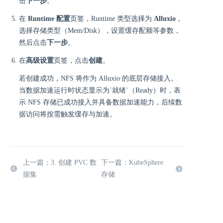
击
下一步
。
在
Runtime 配置
页签，Runtime 类型选择为
Alluxio
，
选择存储类型（Mem/Disk），设置缓存配额等参数，
然后点击
下一步
。
在
高级设置
页签，点击
创建
。
若创建成功，NFS 将作为 Alluxio 的底层存储接入。
当数据加速运行时状态显示为`就绪`（Ready）时，表
示 NFS 存储已成功接入并具备数据加速能力，后续数
据访问将按需触发缓存与加速。
上一篇：3. 创建 PVC 数
下一篇：KubeSphere
据集
存储