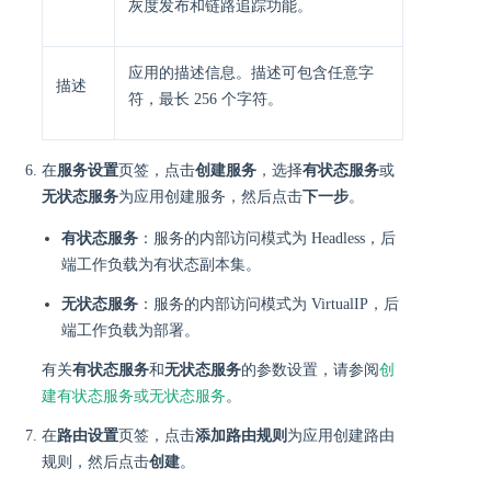
灰度发布和链路追踪功能。
应用的描述信息。描述可包含任意字
描述
符，最长 256 个字符。
在
服务设置
页签，点击
创建服务
，选择
有状态服务
或
无状态服务
为应用创建服务，然后点击
下一步
。
有状态服务
：服务的内部访问模式为 Headless，后
端工作负载为有状态副本集。
无状态服务
：服务的内部访问模式为 VirtualIP，后
端工作负载为部署。
有关
有状态服务
和
无状态服务
的参数设置，请参阅
创
建有状态服务或无状态服务
。
在
路由设置
页签，点击
添加路由规则
为应用创建路由
规则，然后点击
创建
。