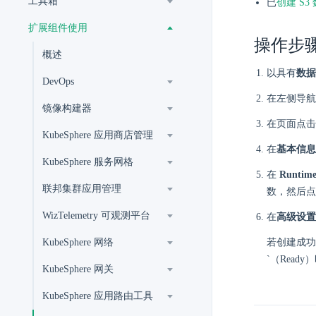
工具箱
已
创建 S3
扩展组件使用
操作步
概述
以具有
数据
DevOps
在左侧导航
镜像构建器
在页面点击
KubeSphere 应用商店管理
在
基本信息
KubeSphere 服务网格
在
Runtim
联邦集群应用管理
数，然后点
WizTelemetry 可观测平台
在
高级设置
KubeSphere 网络
若创建成功，
`（Rea
KubeSphere 网关
KubeSphere 应用路由工具