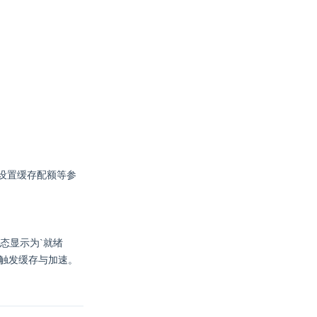
），设置缓存配额等参
状态显示为`就绪
需触发缓存与加速。