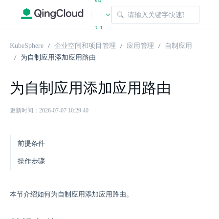
v4.
|
2.1
KubeSphere
企业空间和项目管理
应用管理
自制应用
为自制应用添加应用路由
为自制应用添加应用路由
更新时间：2026-07-07 10:29:40
前提条件
操作步骤
本节介绍如何为自制应用添加应用路由。