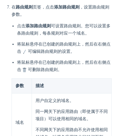
在
路由规则
页签，点击
添加路由规则
，设置路由规则
参数。
点击
添加路由规则
可设置路由规则。您可以设置多
条路由规则，每条规则对应一个域名。
将鼠标悬停在已创建的路由规则上，然后在右侧点
击
可编辑路由规则的设置。
将鼠标悬停在已创建的路由规则上，然后在右侧点
击
可删除路由规则。
参数
描述
用户自定义的域名。
同一网关下的应用路由（即使属于不同
项目）可以使用相同的域名。
域名
不同网关下的应用路由不允许使用相同