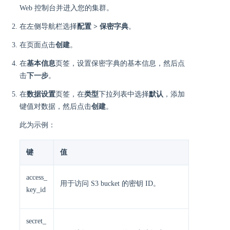
Web 控制台并进入您的集群。
在左侧导航栏选择
配置 > 保密字典
。
在页面点击
创建
。
在
基本信息
页签，设置保密字典的基本信息，然后点
击
下一步
。
在
数据设置
页签，在
类型
下拉列表中选择
默认
，添加
键值对数据，然后点击
创建
。
此为示例：
键
值
access_
用于访问 S3 bucket 的密钥 ID。
key_id
secret_