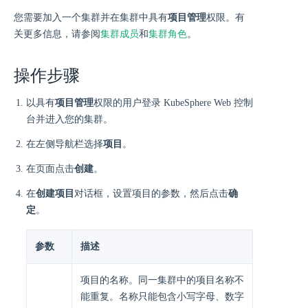
您需要加入一个集群并在集群中具有
项目管理
权限。有
关更多信息，请参阅
集群成员
和
集群角色
。
操作步骤
以具有
项目管理
权限的用户登录 KubeSphere Web 控制
台并进入您的集群。
在左侧导航栏选择
项目
。
在页面点击
创建
。
在
创建项目
对话框，设置项目的参数，然后点击
确
定
。
参数
描述
项目的名称。同一集群中的项目名称不
能重复。名称只能包含小写字母、数字