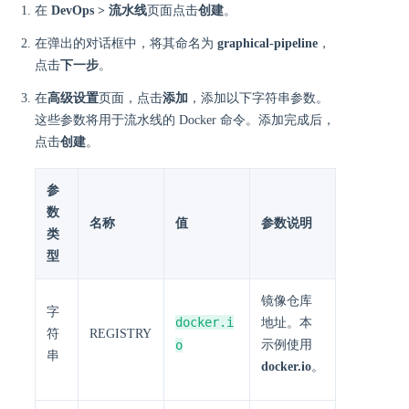
在
DevOps > 流水线
页面点击
创建
。
在弹出的对话框中，将其命名为
graphical-pipeline
，
点击
下一步
。
在
高级设置
页面，点击
添加
，添加以下字符串参数。
这些参数将用于流水线的 Docker 命令。添加完成后，
点击
创建
。
参
数
名称
值
参数说明
类
型
镜像仓库
字
docker.i
地址。本
符
REGISTRY
o
示例使用
串
docker.io
。