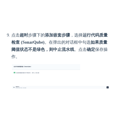
点击
超时
步骤下的
添加嵌套步骤
，选择
运行代码质量
检查 (SonarQube)
。在弹出的对话框中勾选
如果质量
阈值状态不是绿色，则中止流水线
。点击
确定
保存操
作。