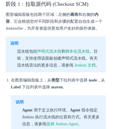
阶段 1：拉取源代码 (Checkout SCM)
图形编辑面板包括两个区域：左侧的
画布
和右侧的
内
容
。它会根据您对不同阶段和步骤的配置自动生成一个
Jenkinsfile，为开发者提供更加用户友好的操作体验。
说明
流水线包括
声明式流水线
和
脚本化流水线
。目
前，支持使用该面板创建声明式流水线。有关
流水线语法的更多信息，请参阅
Jenkins 文档
。
在图形编辑面板上，从
类型
下拉列表中选择
node
，从
Label
下拉列表中选择
maven
。
说明
Agent
用于定义执行环境。
Agent
指令指定
Jenkins 执行流水线的位置和方式。有关更多
信息，请参阅
选择 Jenkins Agent
。