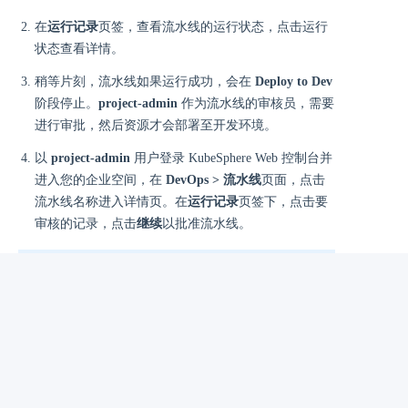
在
运行记录
页签，查看流水线的运行状态，点击运行
状态查看详情。
稍等片刻，流水线如果运行成功，会在
Deploy to Dev
阶段停止。
project-admin
作为流水线的审核员，需要
进行审批，然后资源才会部署至开发环境。
以
project-admin
用户登录 KubeSphere Web 控制台并
进入您的企业空间，在
DevOps > 流水线
页面，点击
流水线名称进入详情页。在
运行记录
页签下，点击要
审核的记录，点击
继续
以批准流水线。
说明
如果要同时运行多个不包含多分支的流水线，
在
流水线
列表页面，全部选中这些流水线，然
后点击
运行
来批量运行它们。
步骤 6：查看流水线详情