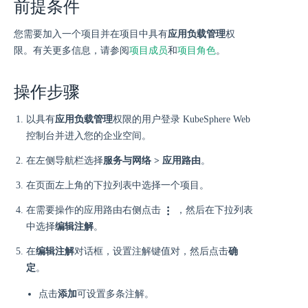
前提条件
您需要加入一个项目并在项目中具有
应用负载管理
权
限。有关更多信息，请参阅
项目成员
和
项目角色
。
操作步骤
以具有
应用负载管理
权限的用户登录 KubeSphere Web
控制台并进入您的企业空间。
在左侧导航栏选择
服务与网络 > 应用路由
。
在页面左上角的下拉列表中选择一个项目。
在需要操作的应用路由右侧点击
，然后在下拉列表
中选择
编辑注解
。
在
编辑注解
对话框，设置注解键值对，然后点击
确
定
。
点击
添加
可设置多条注解。