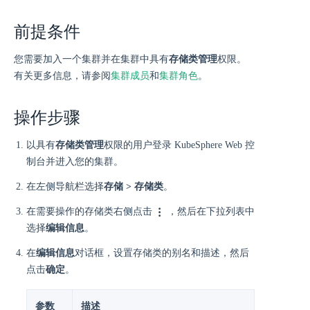
前提条件
您需要加入一个集群并在集群中具有
存储类管理
权限。
有关更多信息，请参阅
集群成员
和
集群角色
。
操作步骤
以具有
存储类管理
权限的用户登录 KubeSphere Web 控
制台并进入您的集群。
在左侧导航栏选择
存储 > 存储类
。
在需要操作的存储类右侧点击
，然后在下拉列表中
选择
编辑信息
。
在
编辑信息
对话框，设置存储类的别名和描述，然后
点击
确定
。
参数
描述