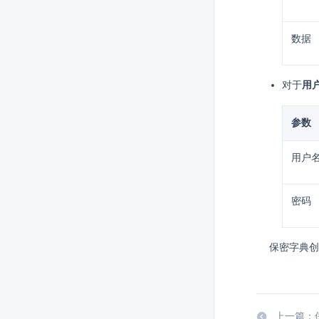
数据
对于
用
参数
用户
密码
保密字典创
上一篇：