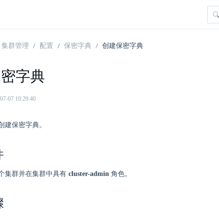
集群管理
配置
保密字典
创建保密字典
保密字典
07 10:29:40
创建保密字典。
件
个集群并在集群中具有
cluster-admin
角色。
骤