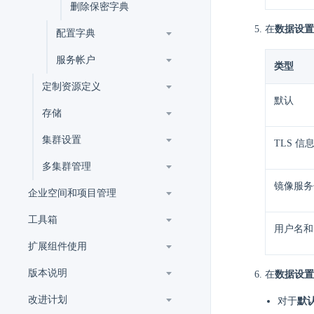
删除保密字典
在
数据设置
配置字典
服务帐户
类型
定制资源定义
默认
存储
集群设置
TLS 信
多集群管理
镜像服务
企业空间和项目管理
工具箱
用户名和
扩展组件使用
版本说明
在
数据设置
改进计划
对于
默