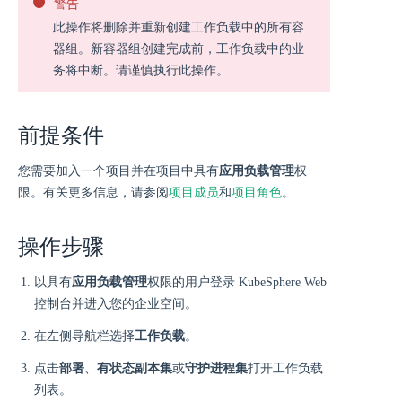
警告
此操作将删除并重新创建工作负载中的所有容
器组。新容器组创建完成前，工作负载中的业
务将中断。请谨慎执行此操作。
前提条件
您需要加入一个项目并在项目中具有
应用负载管理
权
限。有关更多信息，请参阅
项目成员
和
项目角色
。
操作步骤
以具有
应用负载管理
权限的用户登录 KubeSphere Web
控制台并进入您的企业空间。
在左侧导航栏选择
工作负载
。
点击
部署
、
有状态副本集
或
守护进程集
打开工作负载
列表。