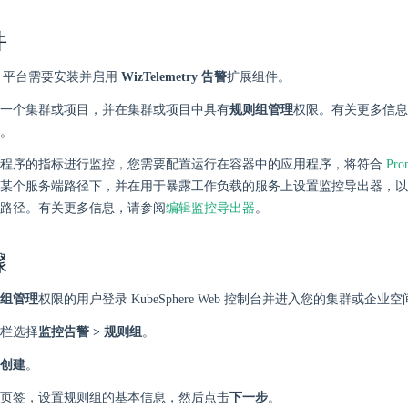
件
here 平台需要安装并启用
WizTelemetry 告警
扩展组件。
一个集群或项目，并在集群或项目中具有
规则组管理
权限。有关更多信息
。
用程序的指标进行监控，您需要配置运行在容器中的应用程序，将符合
Pro
某个服务端路径下，并在用于暴露工作负载的服务上设置监控导出器，以
路径。有关更多信息，请参阅
编辑监控导出器
。
骤
组管理
权限的用户登录 KubeSphere Web 控制台并进入您的集群或企业
栏选择
监控告警 > 规则组
。
创建
。
页签，设置规则组的基本信息，然后点击
下一步
。