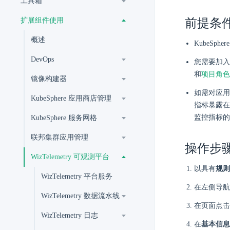
工具箱
扩展组件使用
前提条
概述
KubeSp
DevOps
您需要加入
和
项目角色
镜像构建器
如需对应
KubeSphere 应用商店管理
指标暴露在
监控指标的
KubeSphere 服务网格
联邦集群应用管理
操作步
WizTelemetry 可观测平台
以具有
规则
WizTelemetry 平台服务
在左侧导航
WizTelemetry 数据流水线
在页面点击
WizTelemetry 日志
在
基本信息