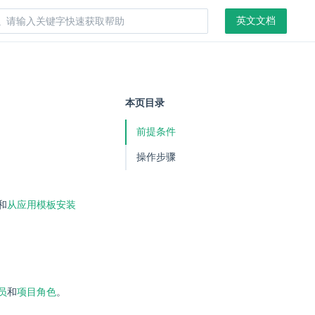
英文文档
本页目录
前提条件
操作步骤
和
从应用模板安装
员
和
项目角色
。